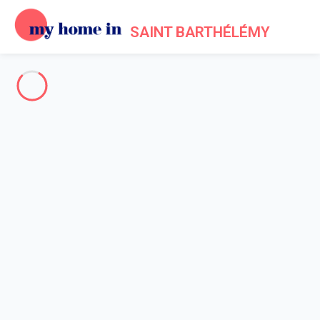
SAINT BARTHÉLÉMY
The whole of Saint Barthélemy
-
Votre recherche
SEARCH
Vos filtres
Appliquer
Arriving